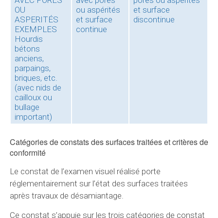
AVEC PORES
avec pores
pores ou aspérités
OU
ou aspérités
et surface
ASPERITÉS
et surface
discontinue
EXEMPLES
continue
Hourdis
bétons
anciens,
parpaings,
briques, etc.
(avec nids de
cailloux ou
bullage
important)
Catégories de constats des surfaces traitées et critères de
conformité
Le constat de l’examen visuel réalisé porte
réglementairement sur l’état des surfaces traitées
après travaux de désamiantage.
Ce constat s’appuie sur les trois catégories de constat