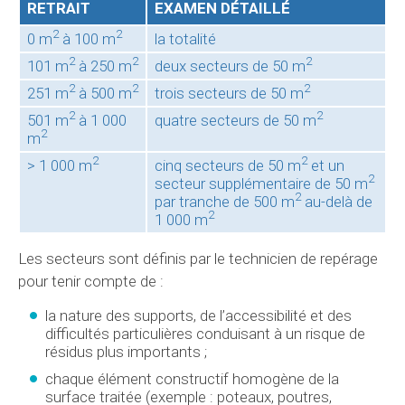
RETRAIT
EXAMEN DÉTAILLÉ
2
2
0 m
à 100 m
la totalité
2
2
2
101 m
à 250 m
deux secteurs de 50 m
2
2
2
251 m
à 500 m
trois secteurs de 50 m
2
2
501 m
à 1 000
quatre secteurs de 50 m
2
m
2
2
> 1 000 m
cinq secteurs de 50 m
et un
2
secteur supplémentaire de 50 m
2
par tranche de 500 m
au-delà de
2
1 000 m
Les secteurs sont définis par le technicien de repérage
pour tenir compte de :
la nature des supports, de l’accessibilité et des
difficultés particulières conduisant à un risque de
résidus plus importants ;
chaque élément constructif homogène de la
surface traitée (exemple : poteaux, poutres,